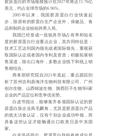
胶原蛋白的市场规模预计在2027年将达15.76亿
美元，约占全球市场的6.96%。
2005年以来，我国胶原蛋白行业快速起
步，除原有的胶蛋白生产企业外，保健品、食
品和制药企业纷纷跨界入局。
我国已经形成一批较具市场占有率和知名
度的胶原蛋白行业重点企业，其共同特征是：
技术工艺达到国内领先或者国际领先，重视获
取国际认证或者国内专利及资质；积极拓展销
售渠道，除出口海外，多数企业线下和线上销
售相结合。
商务部研究院自2021年底起，重点跟踪剖
析了苏州吉利鼎海洋生物科技有限公司、广州
创尔生物、山西锦波生物、陕西巨子生物等6家
企业的产品定位和竞争优劣势。
白皮书指出，能够集齐各项国际认证的胶
原蛋白肽企业凤毛麟角，尤其是胶原蛋白产品
的犹太洁食认证，仅有个别企业成功申领，而
具备这些认证才能畅通出口欧美日及中东国
家。
白皮书还指出，胶原蛋白肽的有效成分是