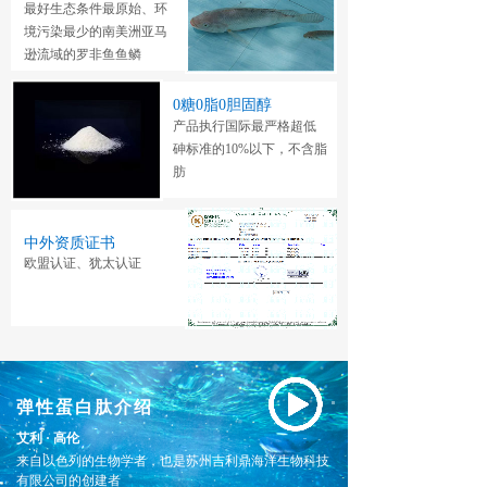
最好生态条件
最原始、环
境污染最少的南美洲亚
马
逊流域的罗非鱼鱼鳞
0糖0脂0胆固醇
产品执行国际最严格超低
砷标准的10%
以下，不含脂
肪
中外资质证书
欧盟认证、犹太认证
弹性蛋白肽介绍
艾利 · 高伦
来自以色列的生物学者，也是苏州吉利鼎海洋生物科技
有限公司的创建者