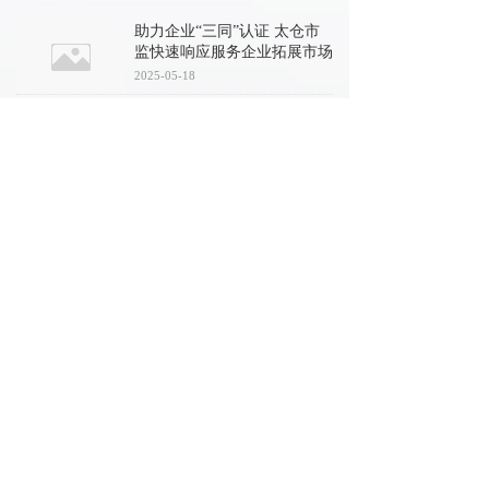
助力企业“三同”认证 太仓市
监快速响应服务企业拓展市场
2025-05-18
吉利鼎参展第十三届中国国际
健康产品展览会暨2023亚洲天
然及营养保健品展
2023-06-15
胶原蛋白肽哪家强？听上海海
洋大学专家怎么讲
2023-03-29
公司简介
COMPANY PROFILE