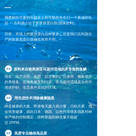
我要献给可爱的中国女士和可敬的先生们一个真诚的礼
品 一 吉利鼎小分子鱼胶原蛋白肽(固体饮料)。
目前，市场上的胶原蛋白品种繁多，但是我们吉利鼎生
产的鱼胶原蛋白肽确实有所不同。
原料来自南美洲亚马逊河流域的
罗非鱼的鱼鳞
现在，由于农药、化肥、抗生素的广泛使用，很多地方
的养殖鱼、近海鱼都受到污染。亚马逊河流域是自然环
境保护好、生态条件原始的区域。
用先进技术消除健康隐患
砷是健康的大敌，即使每天摄入很少量，日积月累，也
会危害健康，因此日本、德国、以色列等很多国家对砷
有严格的控制规定，饮料里面的砷含量不能超
过.2PPM。
高度专业确保高品质